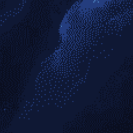
段。因此，他建议拜仁慕尼黑管理层应认真考虑
续约不仅可以给予诺伊尔继续发挥才华的平台，
指导下，新一代守门员无疑会获得更好的成长空
定且经验丰富的首发守门员对于任何冠军争夺战
最后，从市场角度来看，如果拜仁选择放弃这样
抢。而留住这样一位具有巨大商业价值及良好形
在吸引赞助商方面发挥积极作用，这是任何一家
总结：
综上所述，曼努埃尔·诺伊尔之所以被认为是德国
就、心理素质与领导力密切相关。而这些特点恰恰
联赛，并持续为拜仁慕尼黑贡献力量。因此，在
价值与贡献，以及未来发展的潜力。