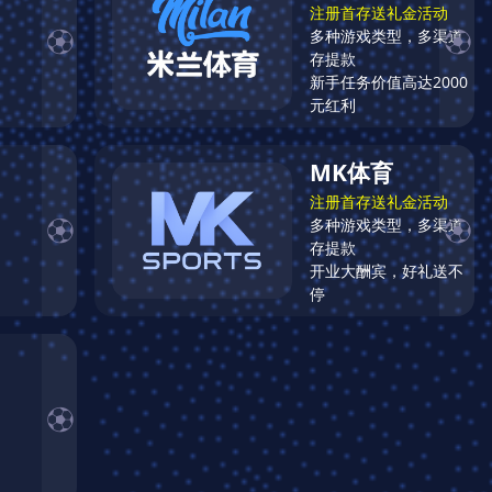
的体育服务。
2026-06-30 21:00
36 次阅读
的表现往往对比赛结果产生重大影响。马加
已经39岁，他依然是德国最佳门将。马加特
缺，并建议拜仁慕尼黑应该续约留住他。本