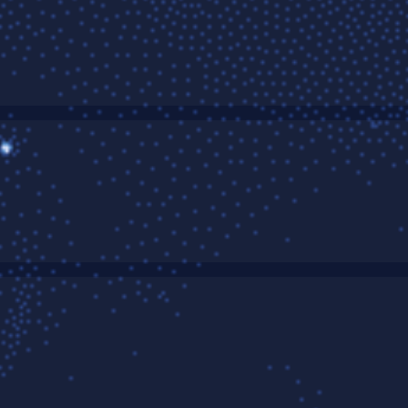
事、专业数据、高清视频，
BOB体育APP
与网页版为您提供便捷
APP下载
网页版入口
在足球世界中，门将的地位常常被忽视，但他们
特近期在接受采访时表示，尽管曼努埃尔·诺伊尔
认为诺伊尔的实力和经验使得他在球队中不可或