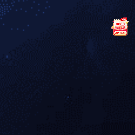
续约事宜。
还能让年轻球员得到宝贵学习机会。在他的
间，从而提升整个球队实力。此外，一个稳
都是必不可少的重要环节。
一位杰出的球员，将可能导致其他俱乐部争
象的人物，不仅有助于维护品牌形象，也将
顶级俱乐部都无法忽视的重要因素。
最佳门将，与他的技术能力、职业生涯成
使得他在39岁的年纪依然能够立足于顶级
管理层进行人员调整时，应充分考虑到他的