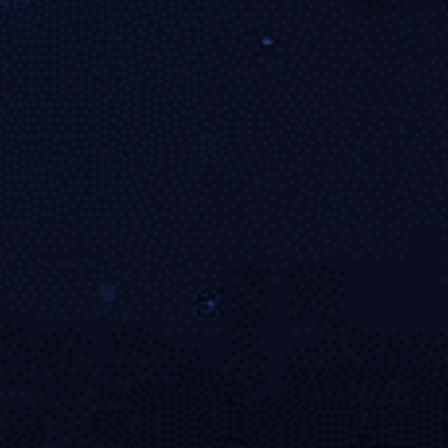
卡
员，他对足球的热爱让他...
成
这一场较量备受瞩目。尤其...
续
疑是众多球迷心中的偶像...
登
关系常常成为大众热议的...