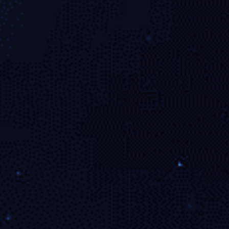
因为这不仅关乎个人的发展，更关系到整个
将极大提升团队凝聚力，为接下来的赛季打
问题，共同促进足球事业的发展与繁荣。
下一篇：
C罗应禁赛两场暴力行为不应自动