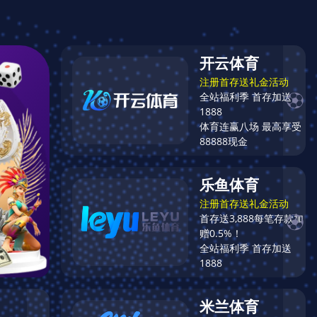
注册入口
始